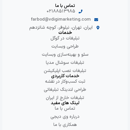
تماس با ما
نحوه اتصال حساب مدیریتی گوگل ادز به گوگل
۰۲۱۸۸۵۱۳۹۸۵
شیت برای بررسی بودجه مصرفی ماهیانه
farbod@vdigimarketing.com
ساخت کمپین سرچ
ایران، تهران، نیلوفر، کوچه شانزدهم
خدمات
تبلیغات در گوگل
ساخت حساب گوگل ادز و شروع اولین کمپین
طراحی وبسایت
استراتژی‌های مختلف کمپین سرچ
سئو و بهینه‌سازی وبسایت
تبلیغات سوشال مدیا
بررسی آیتم‌های Camapign Settings در
تبلیغات نصب اپلیکیشن
گوگل ادز
خدمات کاربردی
ثبت کسب‌وکار در نقشه
نحوه انتخاب کیوردهای کمپین گوگل ادز
طراحی لندینگ تبلیغاتی
معرفی Match type و نحوه عملکرد و شیوه
تبلیغات خارج از ایران
درست استفاده از هر کدام
لینک های مفید
تماس با ما
آشنایی با قسمت‌های مختلف یک آگهی
درباره وی دیجی
Responsive سرچ گوگل
همکاری با ما