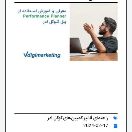
معرف
آموز
از
ance
گوگل 
راهنمای آنالیز کمپین‌های گوگل ادز
2024-02-17