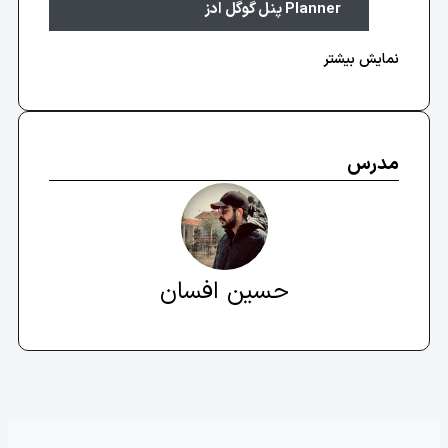
Planner پنل گوگل ادز
آموزش اجمالی UX در گوگل ادز
نمایش بیشتر
بررسی قابلیت Refine در کیورد پلنر گوگل ادز
مدیریت و ساخت اکانت
مدرس
بررسی قسمت Access and Security
آشنایی با Account Settings در گوگل ادز
آموزش نحوه دسترسی به اکانت گوگل ادز
حسین افسان
(Invitation Accept)
ساخت اکانت مدیریتی MCC برای مدیریت بهتر
اکانت‌ها
بررسی بخش Billing شامل بودجه اکانت و
Promotions